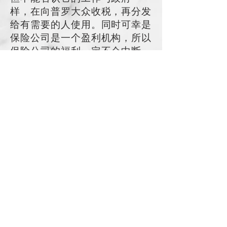
样，在向普罗大众收税，再分发
给有需要的人使用。同时可幸是
保险公司是一个盈利机构，所以
保险公司的福利一定不会中断，
而且会是可持续发展的。我们从
投保者收取保费，在家庭有缺
损、金钱能发挥最大作用时，将
他的保费再以数十倍来提供财务
协助，让缺损家庭渡过难关。
在今时今日这金钱世界上，还有
比保险更有意义的工作吗？
上一篇
​聯絡及加入我們
香港鰂魚涌英皇道633號23樓